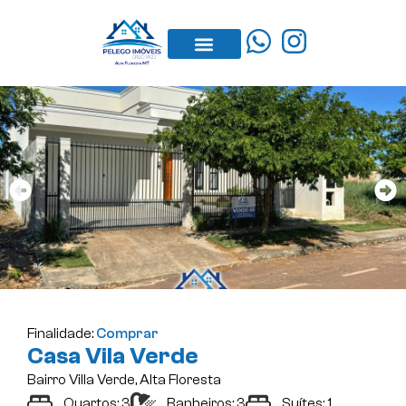
Sobre nós
Todos os Imóveis
Finalidade:
Comprar
Casa Vila Verde
Bairro
Villa Verde
, Alta Floresta
Quartos: 3
Banheiros: 3
Suítes: 1